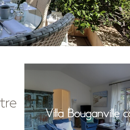
tre
na
Villa Bouganville c
ta