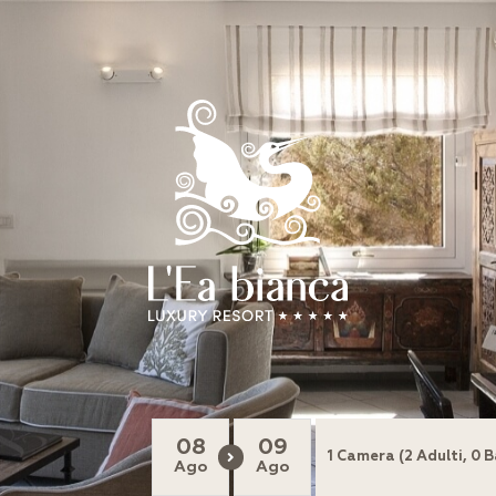
08
09
Ago
Ago