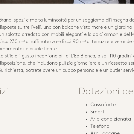
Grandi spazi e molta luminosità per un soggiorno all’insegna de
disposte su tre livelli, una con balcone vista mare e un giardino d
Un salotto arredato con mobili eleganti e la dolci armonie del 
circa 230 m² di raffinatezza – di cui 90 m² di terrazze e verand
ornamentali e aiuole fiorite.
Lo stile e il gusto inconfondibili di L’Ea Bianca, a soli 110 gradini d
disposizione, che includono pulizia giornaliera e un riassetto se
Su richiesta, potrete avere un cuoco personale e un butler servi
izi
Dotazioni de
Cassaforte
Smart
Aria condizionata
Telefono
Asciugacapelli