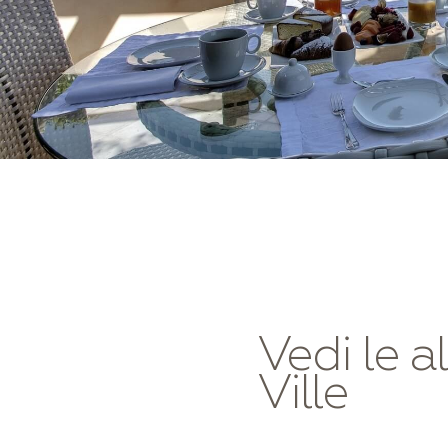
Vedi le al
Ville
Villa Gardenia con pisci
priva