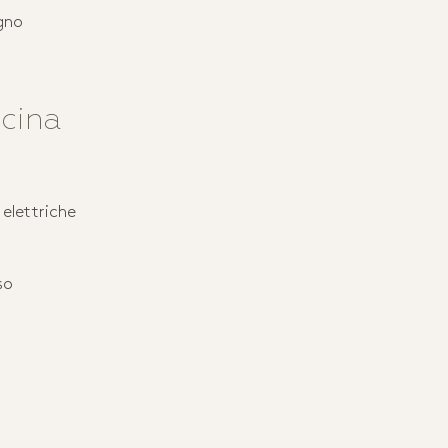
gno
cina
elettriche
so