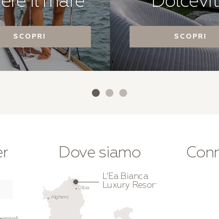
ere il mare
Dolcevi
SCOPRI
SCOPRI
er
Dove siamo
Conn
L’Ea Bianca
Luxury Resort
Olbia
Alghero
personali.