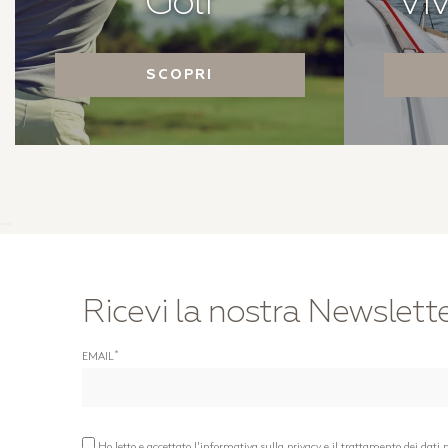
Golf
Viv
SCOPRI
Ricevi la nostra Newslett
*
EMAIL
Ho letto e accettato l'informativa sulla privacy e il trattamento dei dati 