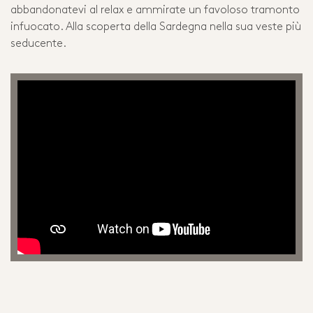
abbandonatevi al relax e ammirate un favoloso tramonto
infuocato. Alla scoperta della Sardegna nella sua veste più
seducente.